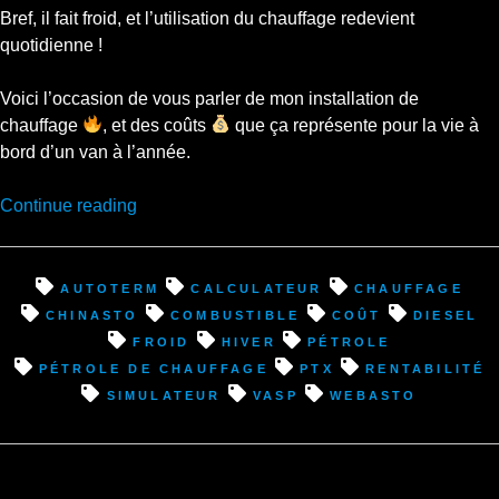
Bref, il fait froid, et l’utilisation du chauffage redevient
quotidienne !
Voici l’occasion de vous parler de mon installation de
chauffage
, et des coûts
que ça représente pour la vie à
bord d’un van à l’année.
“Froid
Continue reading
et
chauffage,
retour
autoterm
calculateur
chauffage
d’expérience,
chinasto
combustible
coût
diesel
en
froid
hiver
pétrole
mode
pétrole de chauffage
ptx
rentabilité
vanlife
simulateur
vasp
webasto
à
temps
plein”