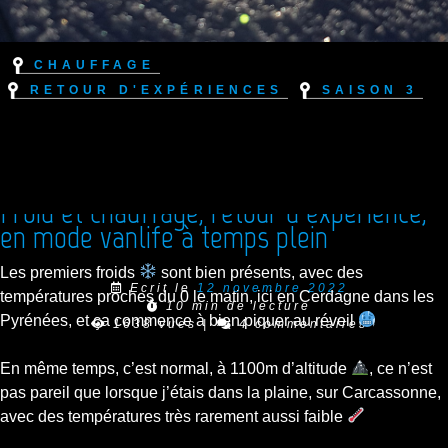
Chauffage
Retour d'expériences
Saison 3
Froid et chauffage, retour d’expérience,
en mode vanlife à temps plein
Les premiers froids
sont bien présents, avec des
Ecrit le
12 novembre 2022
températures proches du 0 le matin, ici en Cerdagne dans les
10 min de lecture
Pyrénées, et ça commence à bien piquer au réveil
1638 vues
|
4 commentaires
En même temps, c’est normal, à 1100m d’altitude
, ce n’est
pas pareil que lorsque j’étais dans la plaine, sur Carcassonne,
avec des températures très rarement aussi faible