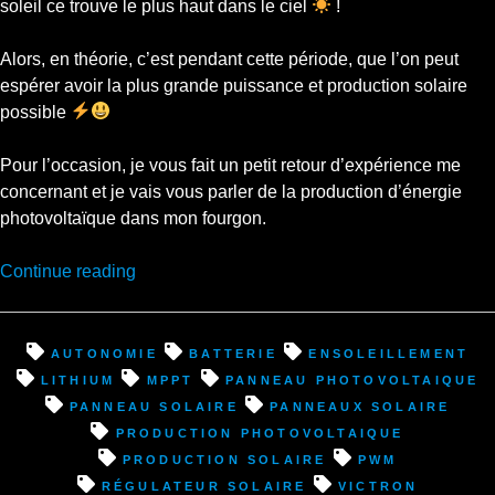
soleil ce trouve le plus haut dans le ciel
!
Alors, en théorie, c’est pendant cette période, que l’on peut
espérer avoir la plus grande puissance et production solaire
possible
Pour l’occasion, je vous fait un petit retour d’expérience me
concernant et je vais vous parler de la production d’énergie
photovoltaïque dans mon fourgon.
“Equinoxe
Continue reading
d’été
et
le
autonomie
batterie
ensoleillement
maximum
lithium
mppt
panneau photovoltaique
de
panneau solaire
panneaux solaire
la
production photovoltaique
production
production solaire
pwm
solaire
régulateur solaire
Victron