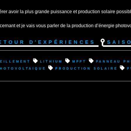
pérer avoir la plus grande puissance et production solaire possi
ncernant et je vais vous parler de la production d’énergie photo
etour d'expériences
Sais
eillement
lithium
mppt
panneau ph
photovoltaique
production solaire
p