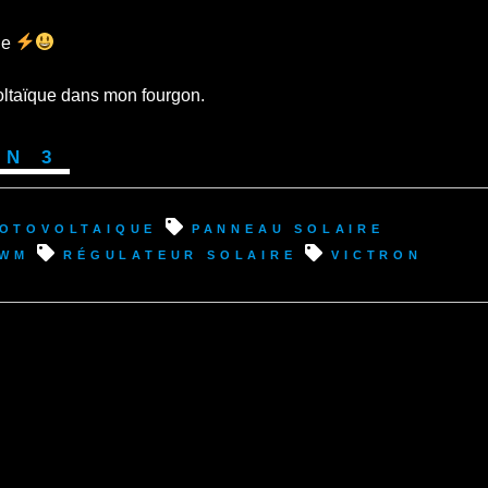
ble
voltaïque dans mon fourgon.
on 3
otovoltaique
panneau solaire
wm
régulateur solaire
Victron