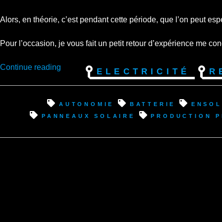
Alors, en théorie, c’est pendant cette période, que l’on peut es
Pour l’occasion, je vous fait un petit retour d’expérience me co
“Equinoxe
Continue reading
Electricité
R
d’été
et
le
autonomie
batterie
ensol
maximum
panneaux solaire
production 
de
la
production
solaire
possible”