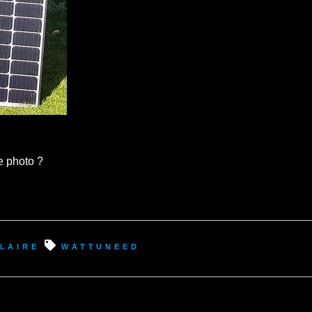
e photo ?
laire
Wattuneed