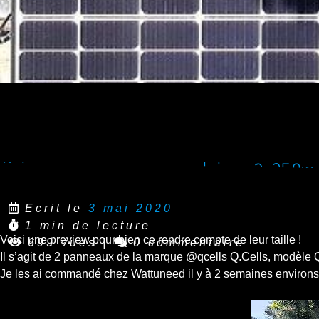
J’ai reçu mes panneaux solaires, 2x350w 
Ecrit le
3 mai 2020
1 min de lecture
Voici une preview pour bien ce rendre compte de leur taille !
699 vues
|
0 commentaire
Il s’agit de 2 panneaux de la marque @qcells Q.Cells, modèle 
Je les ai commandé chez Wattuneed il y à 2 semaines environs, po