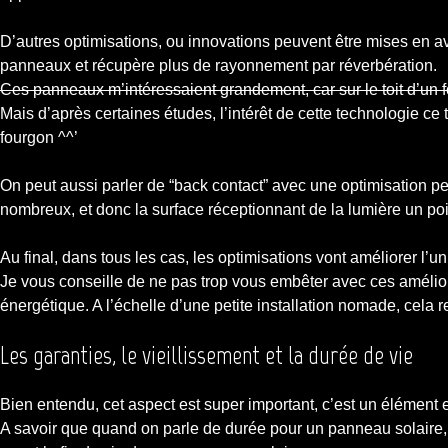
D’autres optimisations, ou innovations peuvent être mises en avan
panneaux et récupère plus de rayonnement par réverbération.
Ces panneaux m’intéressaient grandement, car sur le toit d’un fo
Mais d’après certaines études, l’intérêt de cette technologie ce
fourgon ^^’
On peut aussi parler de “back contact” avec une optimisation perm
nombreux, et donc la surface réceptionnant de la lumière un poi
Au final, dans tous les cas, les optimisations vont améliorer l’u
Je vous conseille de ne pas trop vous embêter avec ces améliora
énergétique. A l’échelle d’une petite installation nomade, cela r
Les garanties, le vieillissement et la durée de vie
Bien entendu, cet aspect est super important, c’est un élément e
A savoir que quand on parle de durée pour un panneau solaire, o