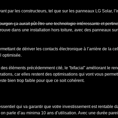
t par les constructeurs, tel que sur les panneaux LG Solar, l’inn
urgon ça aurait pût être une technologie intéressante et pertinen
 trouve dans une installation hors toiture, avec des panneaux sur
ettant de dériver les contacts électronique à l’arrière de la cell
l optimisée.
n des éléments précédemment cité, le “bifacial” améliorant le rend
tions, car elles restent des optimisations qui vont vous permett
este bien trop faible pour que ce soit cohérent.
ssentiel qui va garantir que votre investissement est rentable d
n parle d’au minima 10 ans d’utilisation. Avec une durée pareil