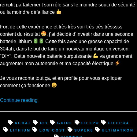
remplit parfaitement son rôle sans le moindre souci de sécurité
ou la moindre défaillance
Fort de cette expérience et très très voir très très trèsssss
content du résultat
, j’ai décidé d’investir dans une seconde
batterie lithium
Cette fois avec une grosse capacité de
304ah, dans le but de faire un nouveau montage en version
“DIY”. Cette nouvelle batterie surpuissante
va grandement
augmenter mon autonomie et ma capacité électrique
Je vous raconte tout ça, et en profite pour vous expliquer
comment ça fonctionne
“DIY
Continue reading
batterie
lithium
low
achat
diy
guide
lifepo
lifepo4
cost
lithium
low cost
super8
ultimatron
: