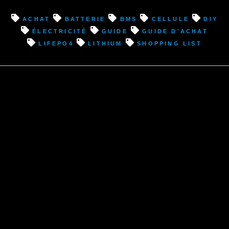
achat
batterie
BMS
cellule
diy
électricité
guide
guide d'achat
lifepo4
lithium
shopping list