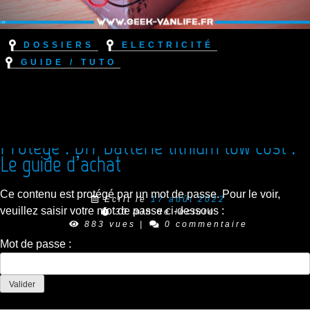
Dossiers
Electricité
Guide / Tuto
Protégé : DIY Batterie lithium low cost :
Le guide d’achat
Ce contenu est protégé par un mot de passe. Pour le voir,
Ecrit le
17 août 2022
veuillez saisir votre mot de passe ci-dessous :
30 min de lecture
883 vues
|
0 commentaire
Mot de passe :