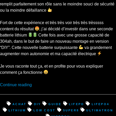
remplit parfaitement son rôle sans le moindre souci de sécurité
ou la moindre défaillance
Fort de cette expérience et très très voir très très trèsssss
content du résultat
, j’ai décidé d’investir dans une seconde
batterie lithium
Cette fois avec une grosse capacité de
304ah, dans le but de faire un nouveau montage en version
“DIY”. Cette nouvelle batterie surpuissante
va grandement
augmenter mon autonomie et ma capacité électrique
Je vous raconte tout ça, et en profite pour vous expliquer
comment ça fonctionne
“DIY
Continue reading
batterie
lithium
low
achat
diy
guide
lifepo
lifepo4
cost
lithium
low cost
super8
ultimatron
: