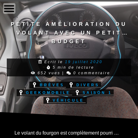
to
content
Petite amélioration du
volant avec un petit
budget
Ecrit le
19 juillet 2020
5 min de lecture
652 vues
|
0 commentaire
Brèves
Divers
Geekomobile
Saison 1
Véhicule
Le volant du fourgon est complètement pourri …