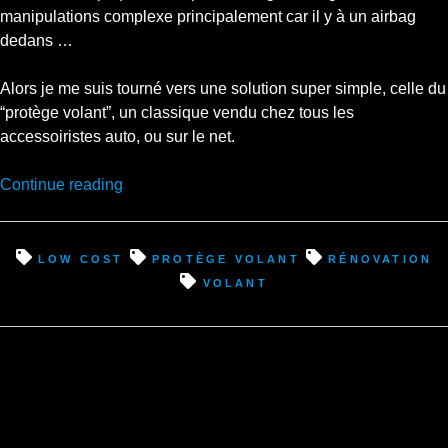
manipulations complexe principalement car il y à un airbag
dedans …
Alors je me suis tourné vers une solution super simple, celle du
“protège volant”, un classique vendu chez tous les
accessoiristes auto, ou sur le net.
“Petite
Continue reading
amélioration
du
volant
low cost
protège volant
rénovation
avec
volant
un
petit
budget”