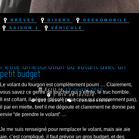
Brèves
Divers
Geekomobile
Saison 1
Véhicule
Petite amélioration du volant avec un
petit budget
Le volant du fourgon est complètement pourri … Clairement,
Ecrit le
19 juillet 2020
vous savez ce genre de toucher qui s’effrite, le truc horrible.
5 min de lecture
Il est collant, il pègue (désolé pour ceux qui comprennent pas),
652 vues
|
0 commentaire
il par en miette, bref il me dégoute et clairement ne donne pas
envie “de prendre le volant” …
Je me suis renseigné pour remplacer le volant, mais aie aie
aie, c’est compliqué, il faut prévoir un gros budget, et des