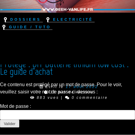
Dossiers
Electricité
Guide / Tuto
Protégé : DIY Batterie lithium low cost :
Le guide d’achat
Ce contenu est protégé par un mot de passe. Pour le voir,
Ecrit le
17 août 2022
veuillez saisir votre mot de passe ci-dessous :
30 min de lecture
883 vues
|
0 commentaire
Mot de passe :