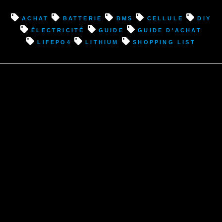
achat
batterie
BMS
cellule
diy
électricité
guide
guide d'achat
lifepo4
lithium
shopping list