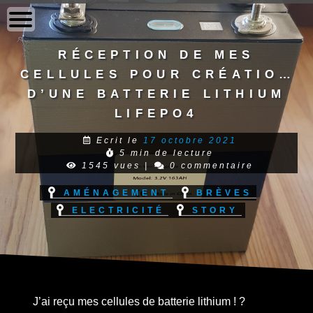
to
content
Réception de mes
cellules pour création
d’une batterie Lithium
LiFePo4
Ecrit le
17 octobre 2021
5 min de lecture
1545 vues
|
0 commentaire
Aménagement
Brèves
Electricité
Story
J’ai reçu mes cellules de batterie lithium ! ?