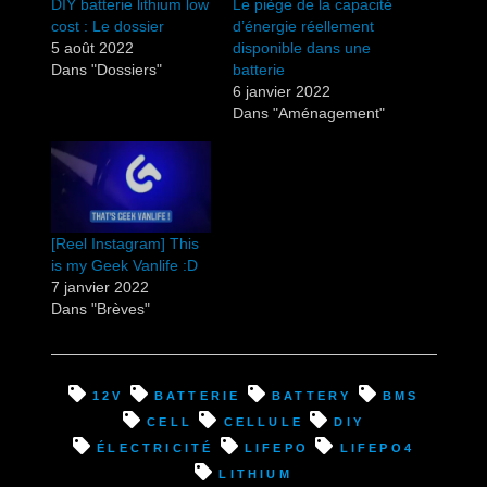
DIY batterie lithium low
Le piège de la capacité
cost : Le dossier
d’énergie réellement
5 août 2022
disponible dans une
Dans "Dossiers"
batterie
6 janvier 2022
Dans "Aménagement"
[Reel Instagram] This
is my Geek Vanlife :D
7 janvier 2022
Dans "Brèves"
12v
batterie
battery
BMS
cell
cellule
diy
électricité
lifepo
lifepo4
lithium