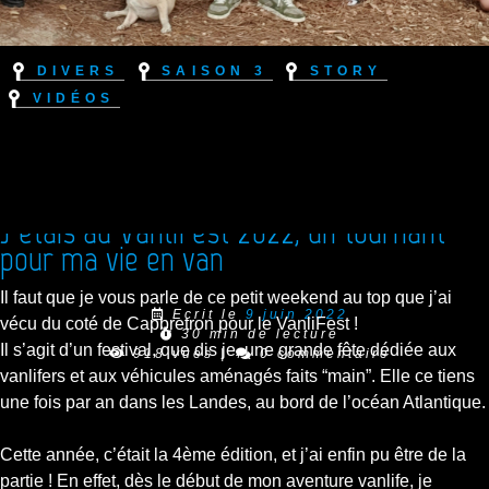
Divers
Saison 3
Story
Vidéos
J’étais au VanliFest 2022, un tournant
pour ma vie en van
Il faut que je vous parle de ce petit weekend au top que j’ai
Ecrit le
9 juin 2022
vécu du coté de Capbretron pour le VanliFest !
30 min de lecture
Il s’agit d’un festival, que dis je, une grande fête dédiée aux
918 vues
|
0 commentaire
vanlifers et aux véhicules aménagés faits “main”. Elle ce tiens
une fois par an dans les Landes, au bord de l’océan Atlantique.
Cette année, c’était la 4ème édition, et j’ai enfin pu être de la
partie ! En effet, dès le début de mon aventure vanlife, je