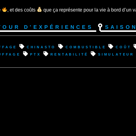
e
, et des coûts
que ça représente pour la vie à bord d’un v
tour d'expériences
Saison
ffage
chinasto
combustible
coût
uffage
ptx
rentabilité
simulateur