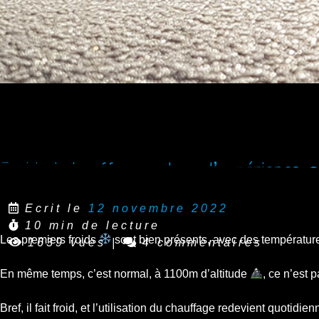
Froid et chauffage, retour d’expérience, 
Ecrit le
12 novembre 2022
10 min de lecture
Les premiers froids
sont bien présents, avec des températur
1639 vues
|
4 commentaires
En même temps, c’est normal, à 1100m d’altitude
, ce n’est 
Bref, il fait froid, et l’utilisation du chauffage redevient quotidien