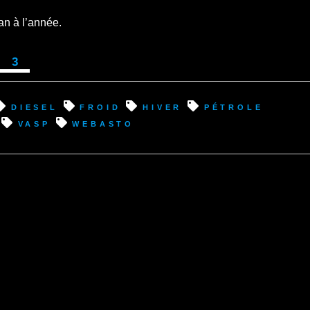
an à l’année.
 3
diesel
froid
hiver
pétrole
vasp
webasto