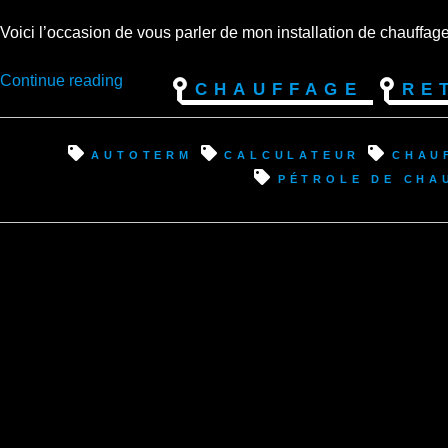
Voici l’occasion de vous parler de mon installation de chauffag
“Froid
Continue reading
Chauffage
Re
et
chauffage,
retour
autoterm
calculateur
chau
d’expérience,
pétrole de cha
en
mode
vanlife
à
temps
plein”