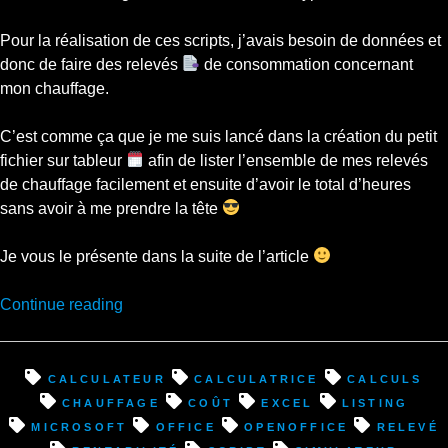
Pour la réalisation de ces scripts, j’avais besoin de données et
donc de faire des relevés
de consommation concernant
mon chauffage.
C’est comme ça que je me suis lancé dans la création du petit
fichier sur tableur
afin de lister l’ensemble de mes relevés
de chauffage facilement et ensuite d’avoir le total d’heures
sans avoir à me prendre la tête
Je vous le présente dans la suite de l’article
“Chinasto
Continue reading
–
Fichier
xls
calculateur
calculatrice
calculs
(tableur)
chauffage
coût
excel
listing
Tableau
microsoft
office
openoffice
relevé
de