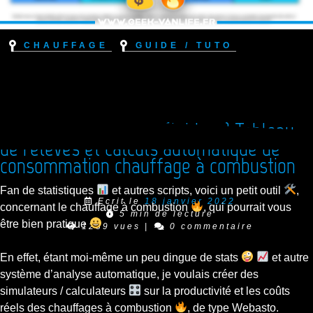
Chauffage
Guide / Tuto
Chinasto – Fichier xls (tableur) Tableau
de relevés et calculs automatique de
consommation chauffage à combustion
Fan de statistiques
et autres scripts, voici un petit outil
,
Ecrit le
18 janvier 2022
concernant le chauffage à combustion
, qui pourrait vous
5 min de lecture
être bien pratique
1289 vues
|
0 commentaire
En effet, étant moi-même un peu dingue de stats
et autre
système d’analyse automatique, je voulais créer des
simulateurs / calculateurs
sur la productivité et les coûts
réels des chauffages à combustion
, de type Webasto.