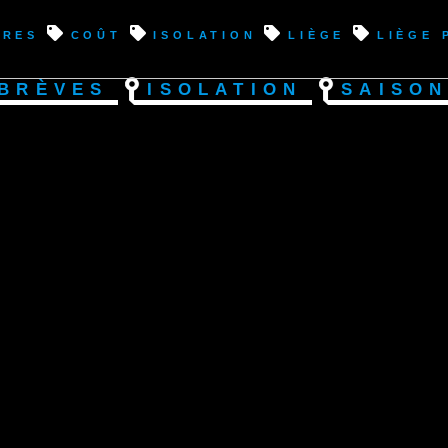
fres
coût
isolation
liège
liège 
Brèves
Isolation
Saison