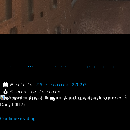
Suite du liège projeté, un article tout en c
Ecrit le
28 octobre 2020
5 min de lecture
Un post tout en chiffres pour faire le point sur les grosses 
2017 vues
|
2 commentaires
Daily L4H2).
“Suite
Continue reading
du