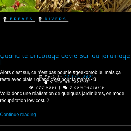
Brèves
Divers
Quand le bricolage dévie sur du jardinage
!
Alors c’est sur, ce n’est pas pour le #geekomobile, mais ça
Ecrit le
23 juin 2021
reste avec plaisir quand c’est pour la mama <3
5 min de lecture
736 vues
|
0 commentaire
Voilà donc une réalisation de quelques jardinières, en mode
récupération low cost. ?
“Quand
Continue reading
le
bricolage