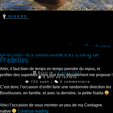
Divers
Un petit bout de randonnée en Cerdagne,
direction les Bouillouses et Etang de
Pradeilles
Aller, il faut bien de temps en temps prendre du repos, et
Ecrit le
24 août 2020
profiter des superbes coins que mon département me propose !
5 min de lecture
722 vues
|
0 commentaire
C’est donc l’occasion d’enfin faire une randonnée direction les
Bouillouses, en famille, et avec la dernière, la petite Nalita
Voici l’occasion de vous montrer un peu de ma Cerdagne
“Un
native
Continue reading