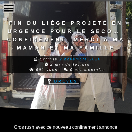
to
content
Fin du liège projeté en
urgence pour le second
confinement, merci à ma
maman et ma famille
Ecrit le
2 novembre 2020
2 min de lecture
691 vues
|
0 commentaire
Brèves
Gros rush avec ce nouveau confinement annoncé