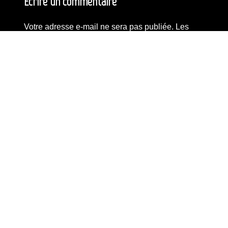
Ecrire un commentaire
Votre adresse e-mail ne sera pas publiée.
Les
champs obligatoires sont indiqués avec
*
Commentaire
*
Nom
*