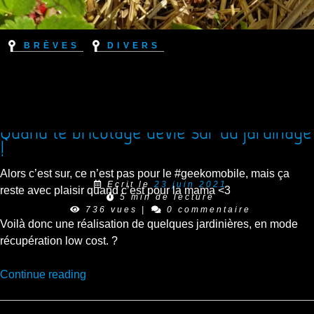
Brèves
Divers
Quand le bricolage dévie sur du jardinage
!
Alors c’est sur, ce n’est pas pour le #geekomobile, mais ça
Ecrit le
23 juin 2021
reste avec plaisir quand c’est pour la mama <3
5 min de lecture
736 vues
|
0 commentaire
Voilà donc une réalisation de quelques jardinières, en mode
récupération low cost. ?
“Quand
Continue reading
le
bricolage