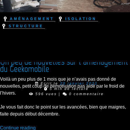
Aménagement
Isolation
Structure
Un peu de nouvelles sur l’aménagement
du Geekomobile
Voilà un peu plus de 1 mois que je n’avais pas donné de
Ecrit le
20 janvier 2021
nouvelles, petit coup de démotivation pas aidé par le froid de
5 min de lecture
l’hivers.
596 vues
|
0 commentaire
Je vous fait donc le point sur les avancées, bien que maigres,
faite depuis début décembre.
“Un
Continue reading