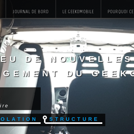
JOURNAL DE BORD
LE GEEKOMOBILE
POURQUOI CE 
peu de nouvelles
agement du Geek
ire
solation
Structure