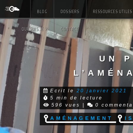
BLOG
DOSSIERS
RESSOURCES UTILES
Skip
QUI SUIS JE ?
CONTACT
to
content
Un 
l’amén
Ecrit le
20 janvier 2021
5 min de lecture
596 vues
|
0 commenta
Aménagement
I