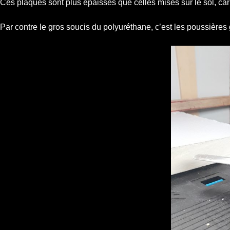
Ces plaques sont plus épaisses que celles mises sur le sol, car 
Par contre le gros soucis du polyuréthane, c’est les poussière