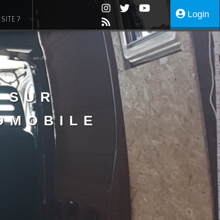
Login
SITE ?
 sur
omobile