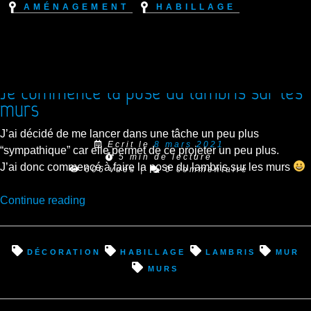
Aménagement
Habillage
Je commence la pose du lambris sur les
murs
J’ai décidé de me lancer dans une tâche un peu plus
Ecrit le
8 mars 2021
“sympathique” car elle permet de ce projeter un peu plus.
5 min de lecture
J’ai donc commencé à faire la pose du lambris sur les murs
606 vues
|
0 commentaire
“Je
Continue reading
commence
la
pose
décoration
habillage
lambris
mur
du
murs
lambris
sur