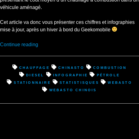
véhicule aménagé.
Cet article va donc vous présenter ces chiffres et infographies
mise à jour, après un hiver à bord du Geekomobile
“Fini
Continue reading
l’hiver,
le
bilan
chauffage
chinasto
combustion
sur
diesel
infographie
pétrole
le
stationnaire
statistisques
webasto
coût
webasto chinois
de
mon
chauffage
chinasto”