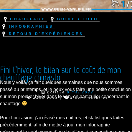
Chauffage
Guide / Tuto
Infographies
Retour d'expériences
Fini l’hiver, le bilan sur le coût de mon
chauffage chinasto
Nous y voilà, ça fait quelques semaines que nous sommes
passé au printemps, et je peux vous faire une petite conclusion
Ecrit le
8 mai 2022
sur mon premier hiver dans le van, en particulier concernant le
2100 vues
|
2 commentaires
chauffage
Pour l’occasion, j’ai révisé mes chiffres, et statistiques faites
précédemment, afin de mettre à jour mon infographie
présentant le coût moyen d’un chauffage à combustion dans un