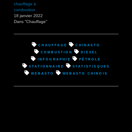
chauffage à
combustion
18 janvier 2022
Dans "Chauffage"
chauffage
chinasto
combustion
diesel
infographie
pétrole
stationnaire
statistisques
webasto
webasto chinois