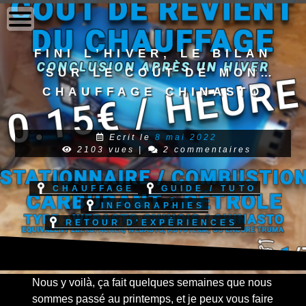
to
content
Fini l’hiver, le bilan
sur le coût de mon
chauffage chinasto
Ecrit le
8 mai 2022
2103 vues
|
2 commentaires
Chauffage
Guide / Tuto
Infographies
Retour d'expériences
Nous y voilà, ça fait quelques semaines que nous
sommes passé au printemps, et je peux vous faire