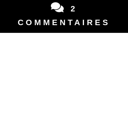
2
commentaires
sur ce post
Tyriel
dit :
5 décembre 2022 à 18 h 07 min
Salut! Déjà, merci pour ces comptes
rendus de qualité. Mais j’ai quand même
quelques question..
Est-ce-que tu connais la différence de
consommation de pétrole entre une
programmation à 15 et 25 degrés par
exemple?