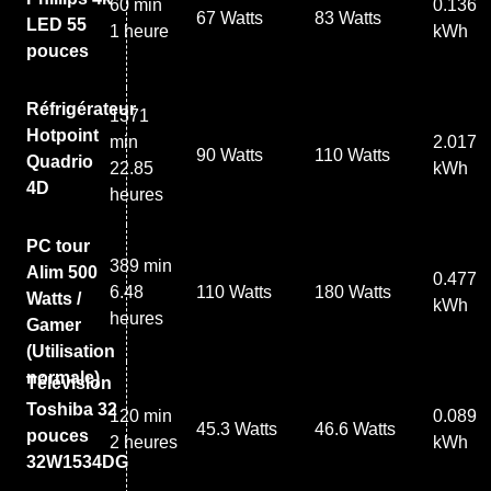
60 min
0.136
67 Watts
83 Watts
LED 55
1 heure
kWh
pouces
Réfrigérateur
1371
Hotpoint
min
2.017
90 Watts
110 Watts
Quadrio
22.85
kWh
4D
heures
PC tour
389 min
Alim 500
0.477
6.48
110 Watts
180 Watts
Watts /
kWh
heures
Gamer
(Utilisation
normale)
Télévision
Toshiba 32
120 min
0.089
45.3 Watts
46.6 Watts
pouces
2 heures
kWh
32W1534DG