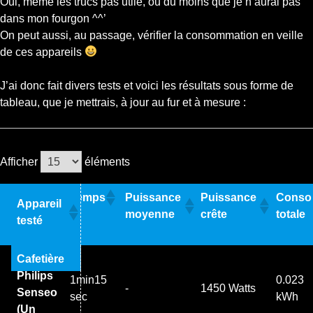
Oui, même les trucs pas utile, ou du moins que je n’aurai pas
dans mon fourgon ^^’
On peut aussi, au passage, vérifier la consommation en veille
de ces appareils
J’ai donc fait divers tests et voici les résultats sous forme de
tableau, que je mettrais, à jour au fur et à mesure :
Afficher
éléments
Temps
Puissance
Puissance
Conso
Appareil
moyenne
crête
totale
testé
Cafetière
Philips
1min15
0.023
-
1450 Watts
Senseo
sec
kWh
(Un