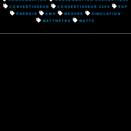
convertisseur
convertisseur 230v
EDF
énergie
kWh
mesure
simulation
wattmètre
watts