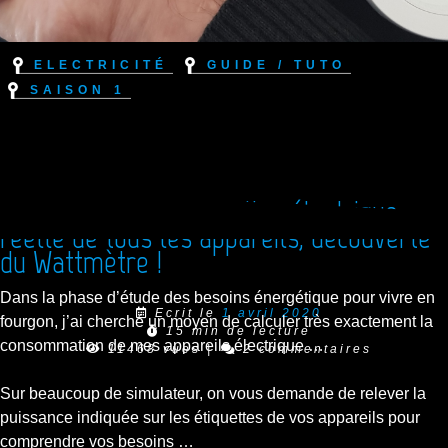
Electricité
Guide / Tuto
Saison 1
Mesurer la consommation électrique
réelle de tous les appareils, découverte
du Wattmètre !
Dans la phase d’étude des besoins énergétique pour vivre en
Ecrit le
1 avril 2020
fourgon, j’ai cherché un moyen de calculer très exactement la
15 min de lecture
consommation de mes appareils électrique …
11468 vues
|
2 commentaires
Sur beaucoup de simulateur, on vous demande de relever la
puissance indiquée sur les étiquettes de vos appareils pour
comprendre vos besoins …