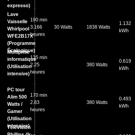
expresso)
Lave
190 min
Vaisselle
1.132
3.166
30 Watts
1838 Watts
Whirlpool
kWh
heures
WFE2B17X
(Programme
Écologique)
Multiprise
135 min
informatique
0.619
2.25
380 Watts
(Utilisation
kWh
heures
intensive)
PC tour
170 min
Alim 500
0.493
2.83
380 Watts
Watts /
kWh
heures
Gamer
(Utilisation
intensive)
Télévision
Phillips 4k