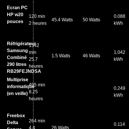
Ecran PC
HP w20
120 min
0.088
45.4 Watts
50 Watts
pouces
2 heures
kWh
Réfrigérateur
1542
Samsung
min
1.042
1.5 Watts
46 Watts
Combiné
25.7
kWh
290 litres
heures
RB29FEJNDSA
Multiprise
495 min
informatique
0.249
8.25
(en veille)
kWh
heures
Freebox
264 min
Delta
0.114
4.4
26 Watts