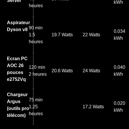
Server
kWh
heures
Aspirateur
90 min
Dyson v8
0.034
1.5
19.7 Watts
22 Watts
kWh
heures
Ecran PC
AOC 26
120 min
0.040
20.6 Watts
24 Watts
pouces
2 heures
kWh
e2752Vq
Chargeur
75 min
Argus
0.020
1.25
17.2 Watts
(outils pro
kWh
heures
télécom)