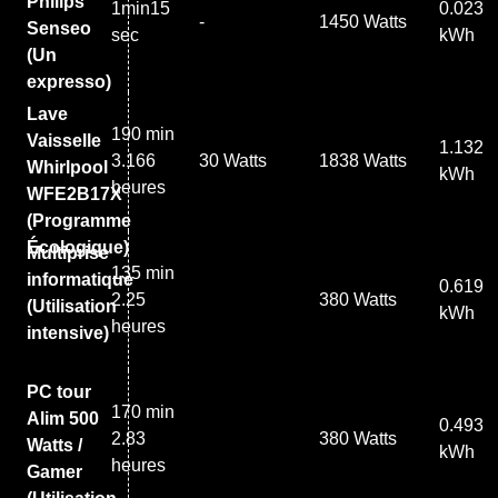
Philips
1min15
0.023
-
1450 Watts
Senseo
sec
kWh
(Un
expresso)
Lave
190 min
Vaisselle
1.132
3.166
30 Watts
1838 Watts
Whirlpool
kWh
heures
WFE2B17X
(Programme
Écologique)
Multiprise
135 min
informatique
0.619
2.25
380 Watts
(Utilisation
kWh
heures
intensive)
PC tour
170 min
Alim 500
0.493
2.83
380 Watts
Watts /
kWh
heures
Gamer