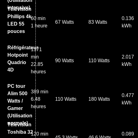
(Utilisation
intensive)
Télévision
Phillips 4k
60 min
0.136
67 Watts
83 Watts
LED 55
1 heure
kWh
pouces
Réfrigérateur
1371
Hotpoint
min
2.017
90 Watts
110 Watts
Quadrio
22.85
kWh
4D
heures
PC tour
389 min
Alim 500
0.477
6.48
110 Watts
180 Watts
Watts /
kWh
heures
Gamer
(Utilisation
normale)
Télévision
Toshiba 32
120 min
0.089
45.3 Watts
46.6 Watts