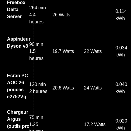
Freebox
264 min
Delta
0.114
4.4
26 Watts
Server
kWh
heures
Aspirateur
90 min
Dyson v8
0.034
1.5
19.7 Watts
22 Watts
kWh
heures
Ecran PC
AOC 26
120 min
0.040
20.6 Watts
24 Watts
pouces
2 heures
kWh
e2752Vq
Chargeur
75 min
Argus
0.020
1.25
17.2 Watts
(outils pro
kWh