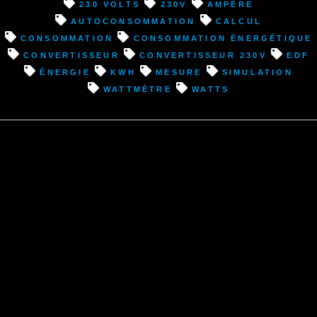
230 volts
230v
ampère
autoconsommation
calcul
consommation
consommation énergétique
convertisseur
convertisseur 230v
EDF
énergie
kWh
mesure
simulation
wattmètre
watts