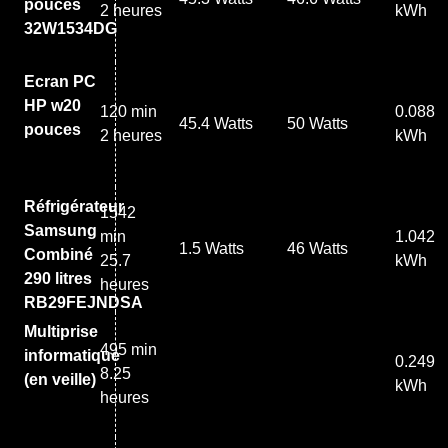
pouces
2 heures
kWh
32W1534DG
Ecran PC
HP w20
120 min
0.088
45.4 Watts
50 Watts
pouces
2 heures
kWh
Réfrigérateur
1542
Samsung
min
1.042
1.5 Watts
46 Watts
Combiné
25.7
kWh
290 litres
heures
RB29FEJNDSA
Multiprise
495 min
informatique
0.249
8.25
(en veille)
kWh
heures