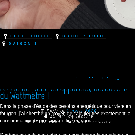
Electricité
Guide / Tuto
Saison 1
Mesurer la consommation électrique
réelle de tous les appareils, découverte
du Wattmètre !
Dans la phase d’étude des besoins énergétique pour vivre en
Ecrit le
1 avril 2020
fourgon, j’ai cherché un moyen de calculer très exactement la
15 min de lecture
consommation de mes appareils électrique …
11468 vues
|
2 commentaires