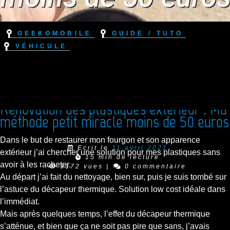
Geekomobile
Guide / Tuto
Véhicule
Rénovation des plastiques extérieur : Ma
méthode petit miracle moins de 50 euros
Dans le but de restaurer mon fourgon et son apparence
Ecrit le
11 avril 2021
extérieur j’ai chercher une solution pour mes plastiques sans
15 min de lecture
avoir à les racheter.
3172 vues
|
0 commentaire
Au départ j’ai fait du nettoyage, bien sur, puis je suis tombé sur
l’astuce du décapeur thermique. Solution low cost idéale dans
l’immédiat.
Mais après quelques temps, l’effet du décapeur thermique
s’atténue, et bien que ça ne soit pas pire que sans, j’avais