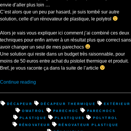
envie d’aller plus loin …
C’est alors que un peu par hasard, je suis tombé sur autre
solution, celle d’un rénovateur de plastique, le polytrol
Alors je vais vous expliquer ici comment j’ai combiné ces deux
techniques pour enfin arriver à un résultat plus que correct sans
avoir changer un seul de mes parechocs
Une solution qui reste dans un budget très raisonnable, pour
moins de 50 euros entre achat du pistolet thermique et produit.
Bref, je vous raconte ça dans la suite de l’article
“Rénovation
Continue reading
des
plastiques
extérieur
décapeur
décapeur thermique
extérieur
:
Owatrol
parechoc
parechocs
Ma
plastique
plastiques
polytrol
méthode
rénovateur
rénovateur plastique
petit