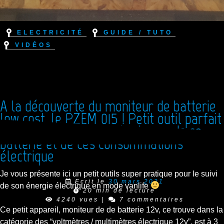
Electricité
Guide / Tuto
Vidéos
A la découverte du moniteur de batterie
low cost, le PZEM 015 ! Petit outil parfait
pour surveiller l’état de charge de sa
batterie et de ces consommations
électrique
Je vous présente ici un petit outils super pratique pour le suivi
Ecrit le
30 mars 2021
de son énergie électrique en mode vanlife
20 min de lecture
4240 vues
|
7 commentaires
Ce petit appareil, moniteur de de batterie 12v, ce trouve dans la
catégorie des “voltmètres / multimètres électrique 12v”, est à 3