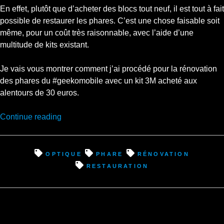
En effet, plutôt que d’acheter des blocs tout neuf, il est tout à fait
possible de restaurer les phares. C’est une chose faisable soit
même, pour un coût très raisonnable, avec l’aide d’une
multitude de kits existant.
Je vais vous montrer comment j’ai procédé pour la rénovation
des phares du #geekomobile avec un kit 3M acheté aux
alentours de 30 euros.
“Rénovation
Continue reading
des
phares,
moins
optique
phare
rénovation
de
restauration
30
euros
pour
un