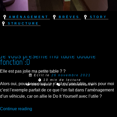
Aménagement
Brèves
Story
Structure
Je vous présente ma table double
fonction :D
Elle est pas jolie ma petite table ? ?
Ecrit le
26 novembre 2021
10 min de lecture
Alors oui, pour beaucoup ce n’est qu’une table, mais pour moi
685 vues
|
0 commentaire
c’est l’exemple parfait de ce que l’on fait dans l’aménagement
d’un véhicule, car on allie le Do It Yourself avec l’utile ?
“Je
Continue reading
vous