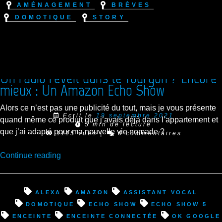
Aménagement
Brèves
Domotique
Story
Un radio réveil dans le fourgon ? Encore
mieux : Un Amazon Echo Show
Alors ce n’est pas une publicité du tout, mais je vous présente
Ecrit le
19 septembre 2021
quand même ce produit que j’avais déjà dans l’appartement et
5 min de lecture
que j’ai adapté pour ma nouvelle vie nomade ?
1115 vues
|
6 commentaires
“Un
Continue reading
radio
réveil
dans
alexa
amazon
assistant vocal
le
domotique
echo show
echo show 5
fourgon
enceinte
enceinte connectée
ok google