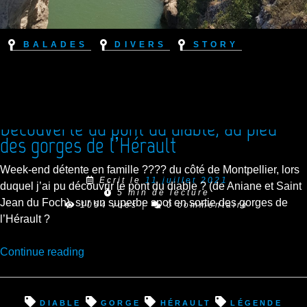
Balades
Divers
Story
Découverte du pont du diable, au pied
des gorges de l’Hérault
Week-end détente en famille ?‍?‍?‍? du côté de Montpellier, lors
Ecrit le
11 juillet 2021
duquel j’ai pu découvrir le pont du diable ? (de Aniane et Saint
5 min de lecture
Jean du Foch), sur un superbe spot en sortie des gorges de
1054 vues
|
0 commentaire
l’Hérault ?
“Découverte
Continue reading
du
pont
du
Diable
Gorge
Hérault
Légende