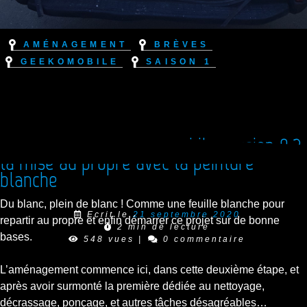
Aménagement
Brèves
Geekomobile
Saison 1
Nouvelle étape, Geekomobile version 0.2,
la mise au propre avec la peinture
blanche
Du blanc, plein de blanc ! Comme une feuille blanche pour
Ecrit le
21 septembre 2020
repartir au propre et enfin démarrer ce projet sur de bonne
2 min de lecture
bases.
548 vues
|
0 commentaire
L’aménagement commence ici, dans cette deuxième étape, et
après avoir surmonté la première dédiée au nettoyage,
décrassage, ponçage, et autres tâches désagréables…