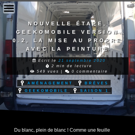
to
content
Nouvelle étape,
Geekomobile version
0.2, la mise au propre
avec la peinture
blanche
Ecrit le
21 septembre 2020
2 min de lecture
549 vues
|
0 commentaire
Aménagement
Brèves
Geekomobile
Saison 1
Du blanc, plein de blanc ! Comme une feuille