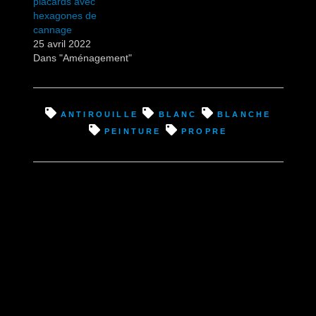
placards avec
hexagones de
cannage
25 avril 2022
Dans "Aménagement"
antirouille
blanc
blanche
peinture
propre