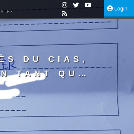
Login
SITE ?
ès du CIAS,
en tant que