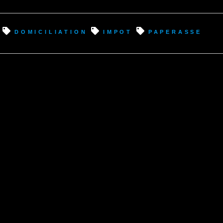
domiciliation
impot
paperasse