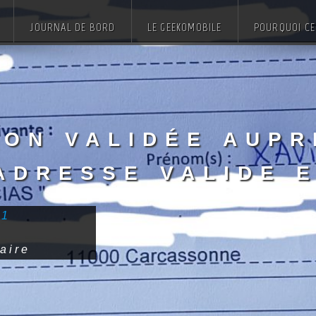
JOURNAL DE BORD
LE GEEKOMOBILE
POURQUOI CE 
ion validée aupr
adresse valide 
SDF
21
aire