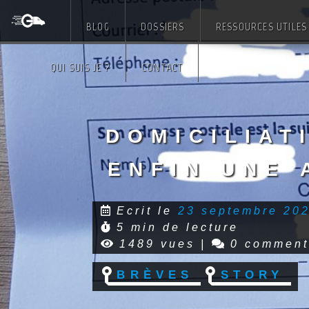
BLOG
DOSSIERS
RESSOURCES UTILES
Skip
QUI SUIS JE ?
CONTACT
to
content
Domiciliat
enfin une 
Ecrit le
23 septembre 20
5 min de lecture
1489 vues
|
0 comment
Brèves
Story