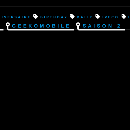
niversaire
birthday
Daily
Iveco
s
Geekomobile
Saison 2