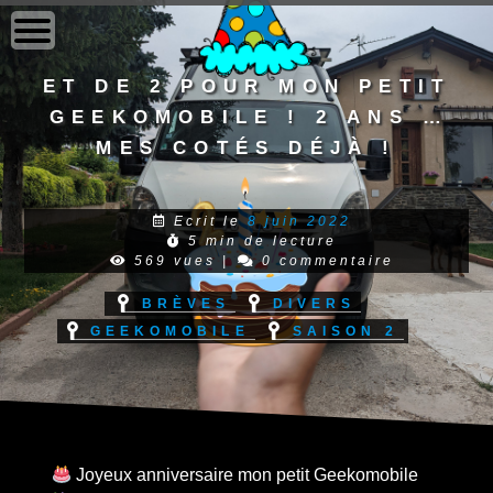
to
content
Et de 2 pour mon petit
Geekomobile ! 2 ans à
mes cotés déjà !
Ecrit le
8 juin 2022
5 min de lecture
569 vues
|
0 commentaire
Brèves
Divers
Geekomobile
Saison 2
Joyeux anniversaire mon petit Geekomobile