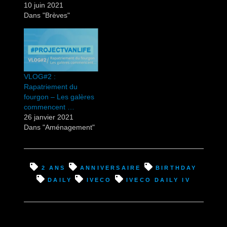
10 juin 2021
Dans "Brèves"
VLOG#2 :
Rapatriement du
fourgon – Les galères
commencent …
26 janvier 2021
Dans "Aménagement"
2 ans
anniversaire
birthday
Daily
Iveco
Iveco Daily IV