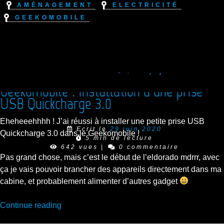
Aménagement
Electricité
Geekomobile
Premier gadget Geek à bord du
Geekomobile : Installation d’une prise
USB Quickcharge 3.0
Eheheeehhhh ! J’ai réussi à installer une petite prise USB
Ecrit le
29 juin 2020
Quickcharge 3.0 dans le Geekomobile !
5 min de lecture
642 vues
|
0 commentaire
Pas grand chose, mais c’est le début de l’eldorado mdrrr, avec
ça je vais pouvoir brancher des appareils directement dans ma
cabine, et probablement alimenter d’autres gadget
“Premier
Continue reading
gadget