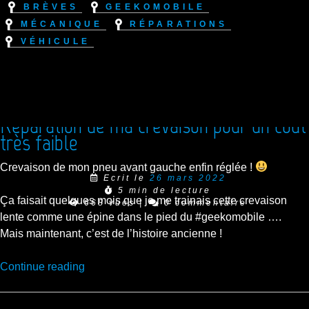
Brèves
Geekomobile
Mécanique
Réparations
Véhicule
Réparation de ma crevaison pour un coût
très faible
Crevaison de mon pneu avant gauche enfin réglée !
Ecrit le
26 mars 2022
5 min de lecture
Ça faisait quelques mois que je me trainais cette crevaison
668 vues
|
0 commentaire
lente comme une épine dans le pied du #geekomobile ….
Mais maintenant, c’est de l’histoire ancienne !
“Réparation
Continue reading
de
ma