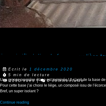
Base de l’isolation du fourgon au liège t
Ecrit le
1 décembre 2020
5 min de lecture
Une grosse première étape est terminée ! Il s’agit de la base de
1150 vues
|
0 commentaire
Pour cette base j’ai choisi le liège, un composé issu de l’écorc
Bref, un super isolant ?
“Base
Continue reading