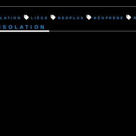
olation
liège
neoplus
néoprène
Isolation