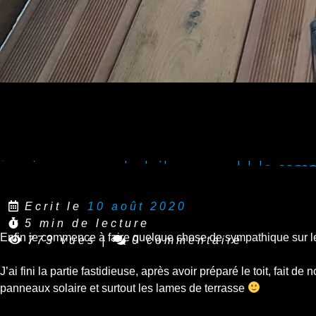
Les travaux sur le toit avancent ! Je co
Ecrit le
10 août 2020
5 min de lecture
Enfin je commence à faire quelque chose de sympathique sur l
773 vues
|
0 commentaire
J’ai fini la partie fastidieuse, après avoir préparé le toit, fait 
panneaux solaire et surtout les lames de terrasse