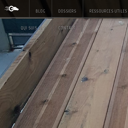
BLOG
DOSSIERS
RESSOURCES UTILES
Skip
QUI SUIS JE ?
CONTACT
to
content