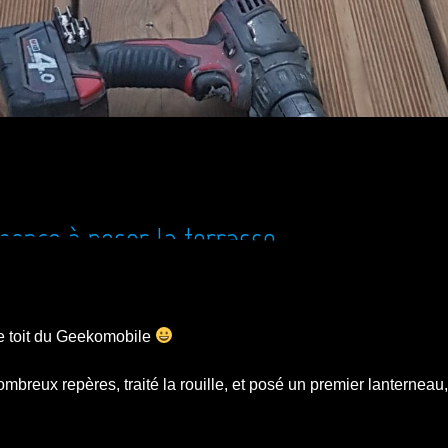
mmence à poser la terrasse
e toit du Geekomobile
de nombreux repères, traité la rouille, et posé un premier lanternea