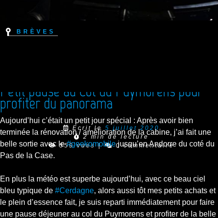
Brèves
Petit pause au Col du Puymorens pour
profiter du panorama
Aujourd’hui c’était un petit jour spécial : Après avoir bien
Ecrit le
5 juillet 2020
terminée la rénovation / amélioration de la cabine, j’ai fait une
2 min de lecture
belle sortie avec le
#geekomobile
jusqu’en Andorre du coté du
559 vues
|
0 commentaire
Pas de la Case.
En plus la météo est superbe aujourd’hui, avec ce beau ciel
bleu typique de
#Cerdagne
, alors aussi tôt mes petits achats et
le plein d’essence fait, je suis reparti immédiatement pour faire
une pause déjeuner au col du Puymorens et profiter de la belle