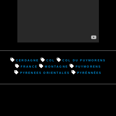
Cerdagne
col
Col du Puymorens
france
montagne
puymorens
pyrenees orientales
pyrénnées