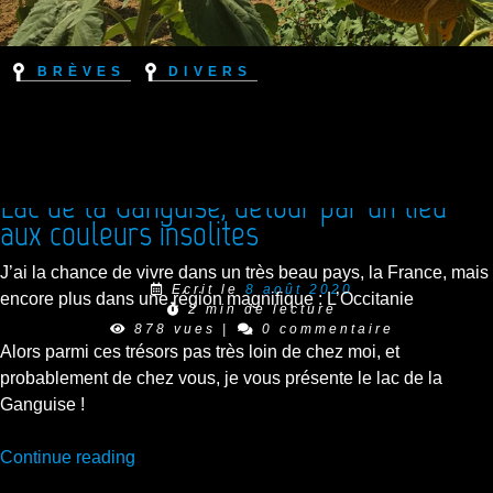
Brèves
Divers
Lac de la Ganguise, détour par un lieu
aux couleurs insolites
J’ai la chance de vivre dans un très beau pays, la France, mais
Ecrit le
8 août 2020
encore plus dans une région magnifique : L’Occitanie
2 min de lecture
878 vues
|
0 commentaire
Alors parmi ces trésors pas très loin de chez moi, et
probablement de chez vous, je vous présente le lac de la
Ganguise !
“Lac
Continue reading
de